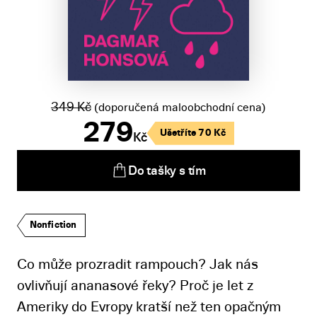
349
Kč
(doporučená maloobchodní cena)
279
Ušetříte
70
Kč
Kč
Do tašky s tím
Nonfiction
Co může prozradit rampouch? Jak nás
ovlivňují ananasové řeky? Proč je let z
Ameriky do Evropy kratší než ten opačným