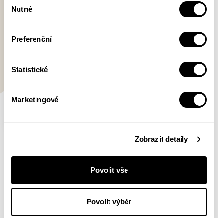
Nutné
souhlasu
Preferenční
Statistické
Marketingové
Všechny kočky jsou šedé
Zobrazit detaily
Karel Veselý, Miloš Hroch
Povolit vše
Společnost
Povolit výběr
Pohltila pop definitivně melancholie, úzkost a
beznaděj? Proč zní dnešní populární hudba tak