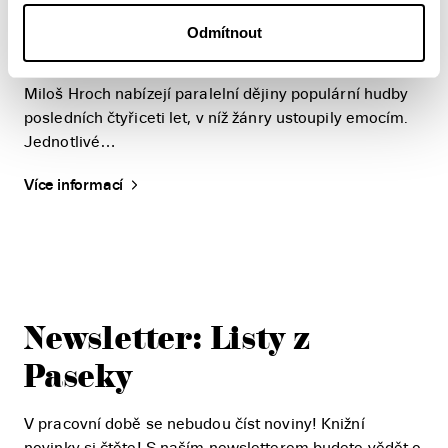
smutně, kde se v rocku vzalo téma depresí a dá se v
Odmítnout
současných hitech vůbec zaslechnout nějaká naděje?
Bavíme se ještě? Hudební publicisté Karel Veselý a
Miloš Hroch nabízejí paralelní dějiny populární hudby
posledních čtyřiceti let, v níž žánry ustoupily emocím.
Jednotlivé…
Více informací
Newsletter: Listy z
Paseky
V pracovní době se nebudou číst noviny! Knižní