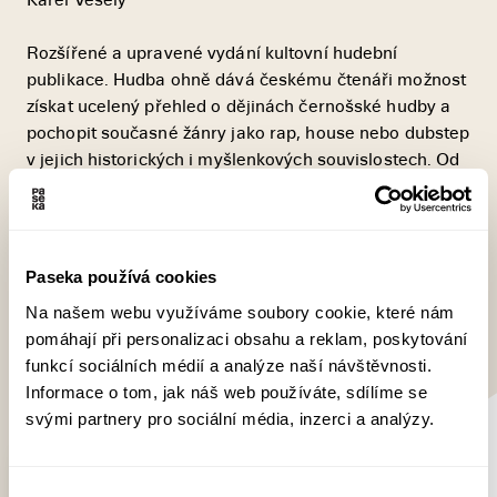
Karel Veselý
Rozšířené a upravené vydání kultovní hudební
publikace. Hudba ohně dává českému čtenáři možnost
získat ucelený přehled o dějinách černošské hudby a
pochopit současné žánry jako rap, house nebo dubstep
v jejich historických i myšlenkových souvislostech. Od
nedobrovolných pasažérů otrokářských lodí až po
dunící reproduktory klubových soundsystémů vypráví
hypertextový labyrint osudy revolucionářů, pro něž se
hudba…
Paseka používá cookies
Na našem webu využíváme soubory cookie, které nám
Více informací
pomáhají při personalizaci obsahu a reklam, poskytování
funkcí sociálních médií a analýze naší návštěvnosti.
Do tašky za 359 Kč
Informace o tom, jak náš web používáte, sdílíme se
svými partnery pro sociální média, inzerci a analýzy.
Výběr