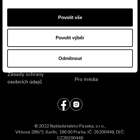
Přihlášením se k odběru novinek souhlasíte se
zpracováním
vašich osobních údajů
.
Povolit vše
E-shop
Nakladatelství
Povolit výběr
Časté dotazy
Kontakt
Všeobecné obchodní
English
Odmítnout
podmínky
Příjem rukopisů
Zásady ochrany
Pro média
osobních údajů
© 2022 Nakladatelství Paseka, s.r.o.,
Vítkova 286/5, Karlín, 186 00 Praha, IČ: 26200449, DIČ:
CZ26200449