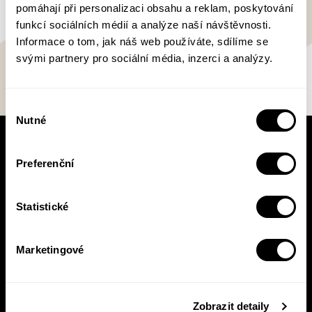
pomáhají při personalizaci obsahu a reklam, poskytování
funkcí sociálních médií a analýze naší návštěvnosti.
Informace o tom, jak náš web používáte, sdílíme se
svými partnery pro sociální média, inzerci a analýzy.
Výběr
Nutné
souhlasu
V pracovní době se nebudou číst noviny!
Preferenční
Knižní novinky si čtěte! S naším
newsletterem budete vědět o všem, co se v
Pasece šustne, ať už vás zajímá pohled do
Statistické
zákulisí, novinky, nebo slevové akce.
Marketingové
Přihlásit se
Zobrazit detaily