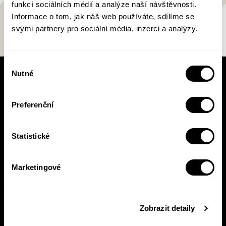
funkcí sociálních médií a analýze naší návštěvnosti.
Informace o tom, jak náš web používáte, sdílíme se
svými partnery pro sociální média, inzerci a analýzy.
Výběr
Nutné
souhlasu
V pracovní době se nebudou číst noviny!
Knižní novinky si čtěte! S naším
newsletterem budete vědět o všem, co se v
Preferenční
Pasece šustne, ať už vás zajímá pohled do
zákulisí, novinky, nebo slevové akce.
Statistické
Marketingové
Přihlásit se
Přihlášením se k odběru novinek souhlasíte se
zpracováním
Zobrazit detaily
vašich osobních údajů
.