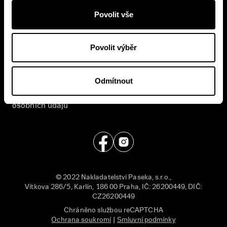
Povolit vše
E-shop
Nakladatelství
Časté dotazy
Kontakt
Povolit výběr
Všeobecné obchodní
English
podmínky
Odmítnout
Příjem rukopisů
Zásady ochrany
Pro média
osobních údajů
© 2022 Nakladatelství Paseka, s.r.o.,
Vítkova 286/5, Karlín, 186 00 Praha, IČ: 26200449, DIČ:
CZ26200449
Chráněno službou reCAPTCHA
Ochrana soukromí
|
Smluvní podmínky