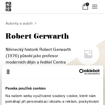
0
Autorky a autoři
Robert Gerwarth
Německý historik Robert Gerwarth
(1976) působí jako profesor
moderních dějin a ředitel Centra
válečných studií na univerzitě v Dublinu. Je
autorem knihy The Bismarck Myth (2005),
zabývá se dějinami násilí v Evropě 20. století.
Paseka používá cookies
Na našem webu využíváme soubory cookie, které nám
pomáhají při personalizaci obsahu a reklam, poskytování