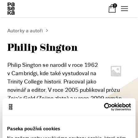
0
Autorky a autoři
Philip Sington
Philip Sington se narodil v roce 1962
v Cambridgi, kde také vystudoval na
Trinity College historii. Pracoval jako
novinář a editor. V roce 2005 publikoval prózu
Zoia's Gold (Zojino zlato) a v roce 2009 román
The Einstein Girl (Einsteinova krev). Jeho
poslední román The Valley of Unknowing (Údolí
nevědomí) vyšel v roce 2012. Jeho knihy byly
Paseka používá cookies
přeloženy do jednadvaceti jazyků.