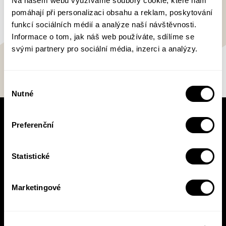
Na našem webu využíváme soubory cookie, které nám
pomáhají při personalizaci obsahu a reklam, poskytování
funkcí sociálních médií a analýze naší návštěvnosti.
Informace o tom, jak náš web používáte, sdílíme se
svými partnery pro sociální média, inzerci a analýzy.
Výběr
Nutné
souhlasu
V pracovní době se nebudou číst noviny!
Preferenční
Knižní novinky si čtěte! S naším
newsletterem budete vědět o všem, co se v
Statistické
Pasece šustne, ať už vás zajímá pohled do
zákulisí, novinky, nebo slevové akce.
Marketingové
Přihlásit se