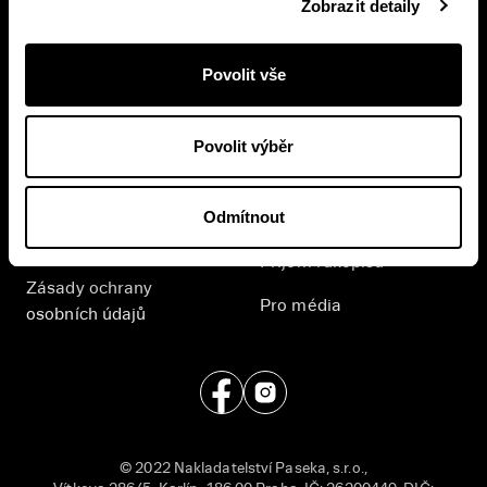
Zobrazit detaily
Přihlášením se k odběru novinek souhlasíte se
zpracováním
vašich osobních údajů
.
Povolit vše
E-shop
Nakladatelství
Povolit výběr
Časté dotazy
Kontakt
Odmítnout
Všeobecné obchodní
English
podmínky
Příjem rukopisů
Zásady ochrany
Pro média
osobních údajů
© 2022 Nakladatelství Paseka, s.r.o.,