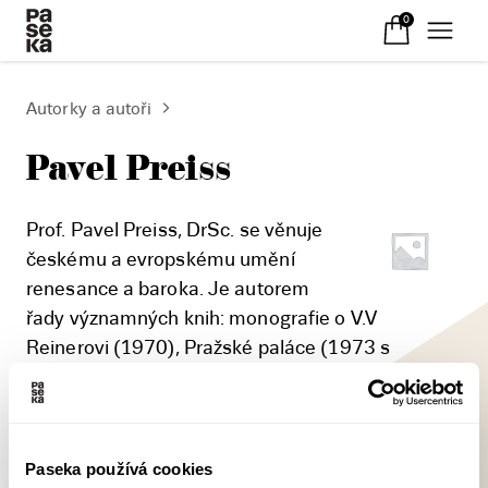
0
Autorky a autoři
Pavel Preiss
Prof. Pavel Preiss, DrSc. se věnuje
českému a evropskému umění
renesance a baroka. Je autorem
řady významných knih: monografie o V.V
Reinerovi (1970), Pražské paláce (1973 s
E.Pochem), Panoráma manýrismu (1975),
Michelangelo - kresby (1976), Italští umělci v
Praze (1986), Zámeček Trója v Čechách (2000,
spolu s Mojmírem Horynou a Pavlem
Paseka používá cookies