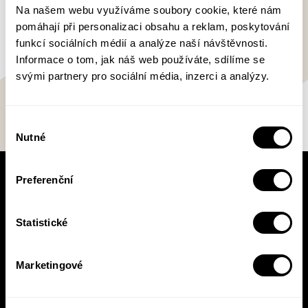
Zahradníkem) a dalších.
Na našem webu využíváme soubory cookie, které nám
pomáhají při personalizaci obsahu a reklam, poskytování
funkcí sociálních médií a analýze naší návštěvnosti.
Informace o tom, jak náš web používáte, sdílíme se
svými partnery pro sociální média, inzerci a analýzy.
Výběr
Nutné
souhlasu
Preferenční
V pracovní době se nebudou číst noviny!
Knižní novinky si čtěte! S naším
newsletterem budete vědět o všem, co se v
Statistické
Pasece šustne, ať už vás zajímá pohled do
zákulisí, novinky, nebo slevové akce.
Marketingové