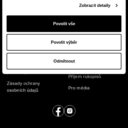
Přihlásit se
Zobrazit detaily
Přihlášením se k odběru novinek souhlasíte se
zpracováním
Povolit vše
vašich osobních údajů
.
E-shop
Povolit výběr
Nakladatelství
Časté dotazy
Kontakt
Odmítnout
Všeobecné obchodní
English
podmínky
Příjem rukopisů
Zásady ochrany
Pro média
osobních údajů