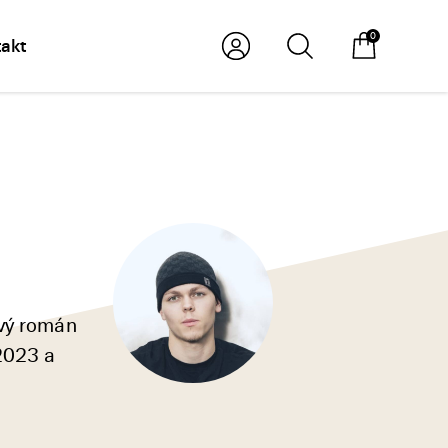
0
akt
ový román
2023 a