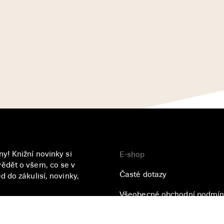
y! Knižní novinky si
E-shop
ědět o všem, co se v
Časté dotazy
 do zákulisí, novinky,
Všeobecné obchodní podmín
Přihlásit se
Zásady ochrany osobních úd