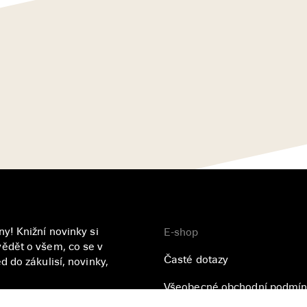
y! Knižní novinky si
E-shop
ědět o všem, co se v
Časté dotazy
 do zákulisí, novinky,
Všeobecné obchodní podmín