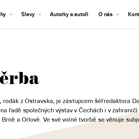
ihy
Slevy
Autorky a autoři
O nás
Kont
těrba
, rodák z Ostravska, je zástupcem šéfredaktora D
na řadě společných výstav v Čechách i v zahraničí
 Brně a Orlové. Ve své volné tvorbě se věnuje sub