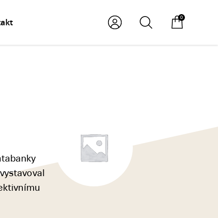
0
akt
atabanky
 vystavoval
jektivnímu