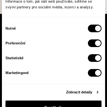
Informace o tom, jak náš web používáte, sdílíme se
svými partnery pro sociální média, inzerci a analýzy.
Výběr
V pracovní době se nebudou číst noviny!
Nutné
souhlasu
Knižní novinky si čtěte! S naším
newsletterem budete vědět o všem, co se v
Pasece šustne, ať už vás zajímá pohled do
Preferenční
zákulisí, novinky, nebo slevové akce.
Statistické
Přihlásit se
Marketingové
Přihlášením se k odběru novinek souhlasíte se
zpracováním
vašich osobních údajů
.
Zobrazit detaily
E-shop
Nakladatelství