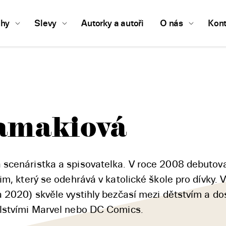
ihy
Slevy
Autorky a autoři
O nás
Kont
amakiová
scenáristka a spisovatelka. V roce 2008 debutov
im, který se odehrává v katolické škole pro dívky. 
 2020) skvěle vystihly bezčasí mezi dětstvím a dos
elstvími Marvel nebo DC Comics.