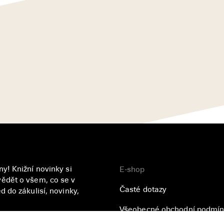
y! Knižní novinky si
E-shop
ědět o všem, co se v
Časté dotazy
 do zákulisí, novinky,
Všeobecné obchodní podmín