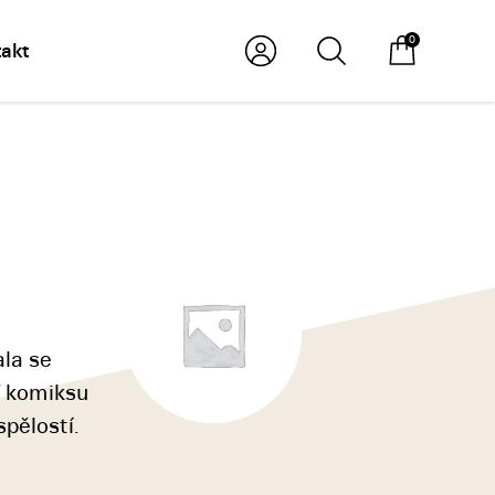
0
akt
ala se
V komiksu
pělostí.