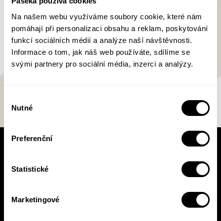
Paseka používá cookies
doba (nejlepší kniha 1998) a Karel V. - císař a
Na našem webu využíváme soubory cookie, které nám
člověk (deset vydání během jednoho roku).
pomáhají při personalizaci obsahu a reklam, poskytování
funkcí sociálních médií a analýze naší návštěvnosti.
Informace o tom, jak náš web používáte, sdílíme se
svými partnery pro sociální média, inzerci a analýzy.
Výběr
Nutné
souhlasu
Preferenční
V pracovní době se nebudou číst noviny!
Knižní novinky si čtěte! S naším
Statistické
newsletterem budete vědět o všem, co se v
Pasece šustne, ať už vás zajímá pohled do
zákulisí, novinky, nebo slevové akce.
Marketingové