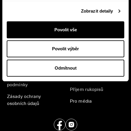
Zobrazit detaily
Přihlásit se
Povolit vše
Přihlášením se k odběru novinek souhlasíte se
zpracováním
vašich osobních údajů
.
Povolit výběr
E-shop
Nakladatelství
Časté dotazy
Kontakt
Odmítnout
Všeobecné obchodní
English
podmínky
Příjem rukopisů
Zásady ochrany
Pro média
osobních údajů