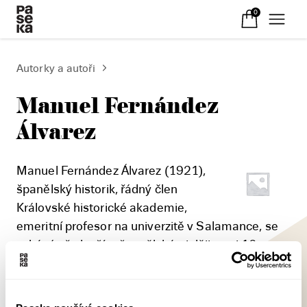
0
Autorky a autoři
Manuel Fernández
Álvarez
Manuel Fernández Álvarez (1921),
španělský historik, řádný člen
Královské historické akademie,
emeritní profesor na univerzitě v Salamance, se
zabývá především španělskými dějinami 16.
století. Z mnoha publikací se staly
nejúspěšnějšími Španělská společnost v 16.
století (Národní cena za historii), Filip II. a jeho