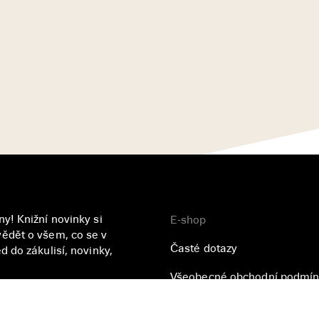
y! Knižní novinky si
E-shop
ědět o všem, co se v
Časté dotazy
 do zákulisí, novinky,
Všeobecné obchodní podmín
Přihlásit se
Zásady ochrany osobních úd