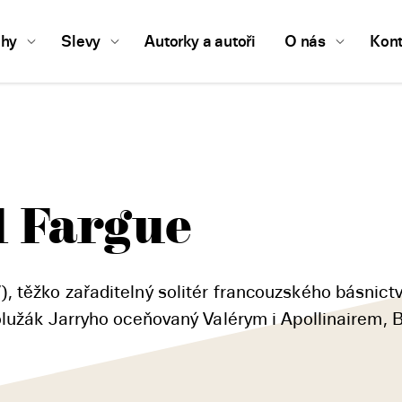
ihy
Slevy
Autorky a autoři
O nás
Kont
l Fargue
 těžko zařaditelný solitér francouzského básnictv
olužák Jarryho oceňovaný Valérym i Apollinairem, 