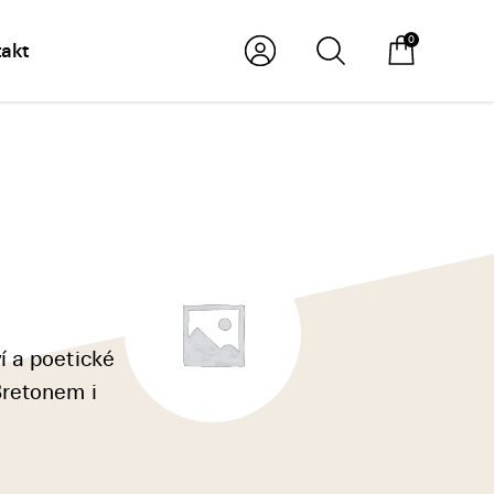
0
akt
í a poetické
Bretonem i