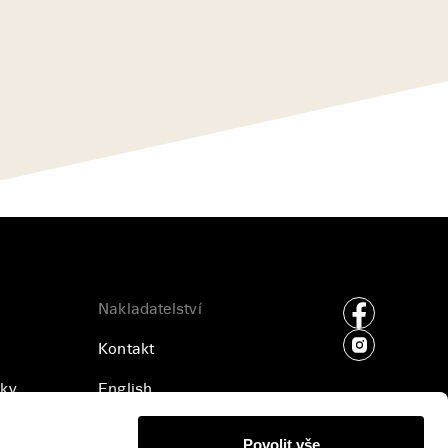
Nakladatelství
Kontakt
ky
English
ajů
Příjem rukopisů
Povolit vše