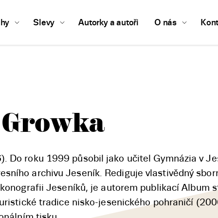
ihy
Slevy
Autorky a autoři
O nás
Kont
v Growka
. Do roku 1999 působil jako učitel Gymnázia v Je
sního archivu Jeseník. Rediguje vlastivědný sbor
ikonografii Jeseníků, je autorem publikací Album s
uristické tradice nisko-jesenického pohraničí (200
onálním tisku.