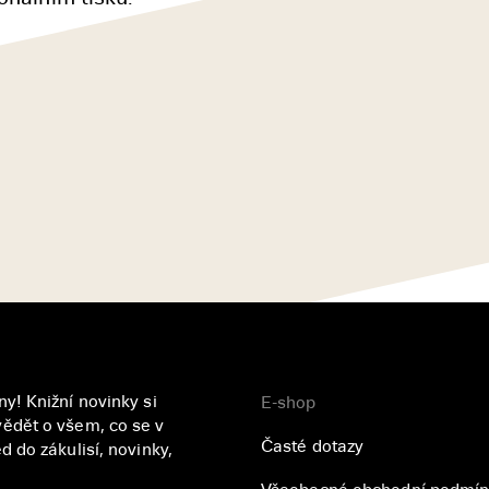
y! Knižní novinky si
E-shop
ědět o všem, co se v
Časté dotazy
 do zákulisí, novinky,