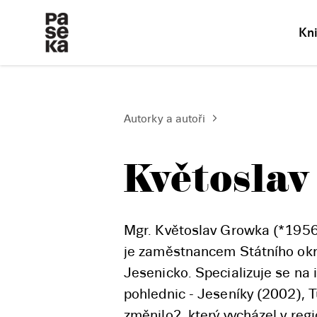
Kn
Autorky a autoři
Květosla
Mgr. Květoslav Growka (*1956)
je zaměstnancem Státního okre
Jesenicko. Specializuje se na 
pohlednic - Jeseníky (2002), T
změnilo?, který vycházel v regi