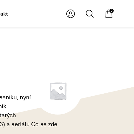
0
akt
seníku, nyní
ník
tarých
6) a seriálu Co se zde