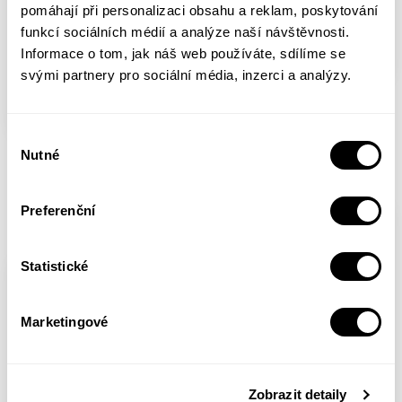
pomáhají při personalizaci obsahu a reklam, poskytování
funkcí sociálních médií a analýze naší návštěvnosti.
Informace o tom, jak náš web používáte, sdílíme se
svými partnery pro sociální média, inzerci a analýzy.
Padesát
akvisitněexklusivních
kněhoznaček
Výběr
Cyklus dřevorytů k
Nutné
souhlasu
Josef Váchal
chvále geniálních
lékařů a ranhojičů
Preferenční
Josef Váchal
Statistické
Marketingové
Zobrazit detaily