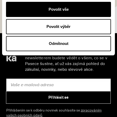
Povolit vše
Povolit výběr
Odmítnout
V pracovní době se nebudou číst noviny!
Knižní novinky si čtěte! S naším
newsletterem budete vědět o všem, co se v
Pasece šustne, ať už vás zajímá pohled do
zákulisí, novinky, nebo slevové akce.
Přihlásit se
Přihlášením se k odběru novinek souhlasíte se
zpracováním
vašich osobních údajů
.