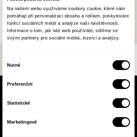
civilizace a Zkouška dospělosti. Dále vydal knížky
Na našem webu využíváme soubory cookie, které nám
Stará pevnost. a Rozmanitost života.
pomáhají při personalizaci obsahu a reklam, poskytování
funkcí sociálních médií a analýze naší návštěvnosti.
Informace o tom, jak náš web používáte, sdílíme se
svými partnery pro sociální média, inzerci a analýzy.
Výběr
Nutné
souhlasu
Preferenční
V pracovní době se nebudou číst noviny!
Knižní novinky si čtěte! S naším
Statistické
newsletterem budete vědět o všem, co se v
Pasece šustne, ať už vás zajímá pohled do
zákulisí, novinky, nebo slevové akce.
Marketingové