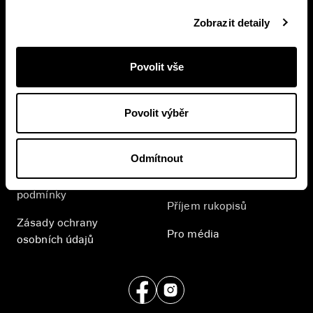
Zobrazit detaily
Přihlásit se
Přihlášením se k odběru novinek souhlasíte se
Povolit vše
zpracováním
vašich osobních údajů
.
Povolit výběr
E-shop
Nakladatelství
Časté dotazy
Kontakt
Odmítnout
Všeobecné obchodní
English
podmínky
Příjem rukopisů
Zásady ochrany
Pro média
osobních údajů