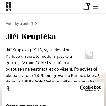
0
Autorky a autoři
Jiří Krupička
Jiří Krupička (1913) vystudoval na
Karlově univerzitě moderní jazyky a
geologii. V roce 1950 byl zatčen a
odsouzen na šestnáct let do vězení. Po sovětské
okupaci v roce 1968 emigroval do Kanady, kde až
do roku 1988 přednášel geologii na univerzitě v
Edmontonu. V lednu 2000 mu byla udělena cena
PEN klubu za celoživotní dílo. Je autorem volné
trilogie Renesance rozumu, Flagelantská
Paseka používá cookies