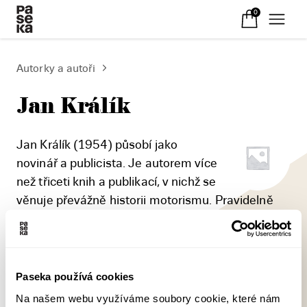
0
Autorky a autoři
Jan Králík
Jan Králík (1954) působí jako
novinář a publicista. Je autorem více
než třiceti knih a publikací, v nichž se
věnuje převážně historii motorismu. Pravidelně
publikuje v měsíčníku Motor Journal. V edici
Zmizelá Praha vydal knihy Automobilové a
motocyklové závody (Paseka 2012) a Automobily
a motocykly (Paseka 2012).
Paseka používá cookies
Na našem webu využíváme soubory cookie, které nám