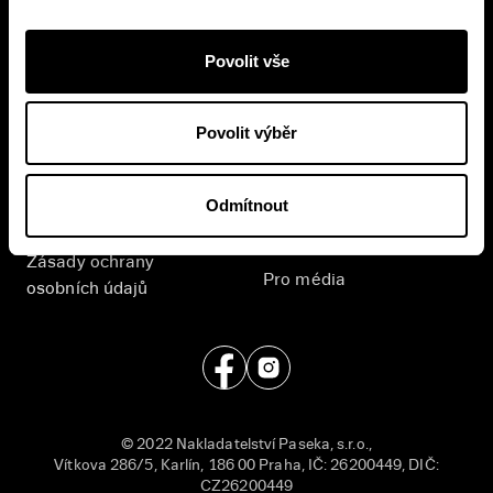
Přihlášením se k odběru novinek souhlasíte se
zpracováním
vašich osobních údajů
.
Povolit vše
E-shop
Nakladatelství
Povolit výběr
Časté dotazy
Kontakt
Všeobecné obchodní
English
Odmítnout
podmínky
Příjem rukopisů
Zásady ochrany
Pro média
osobních údajů
© 2022 Nakladatelství Paseka, s.r.o.,
Vítkova 286/5, Karlín, 186 00 Praha, IČ: 26200449, DIČ:
CZ26200449