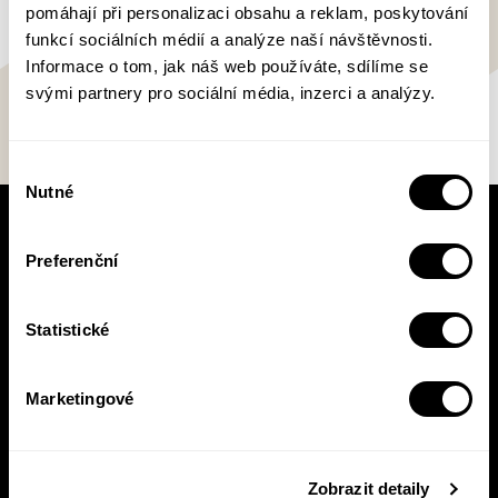
pomáhají při personalizaci obsahu a reklam, poskytování
funkcí sociálních médií a analýze naší návštěvnosti.
Informace o tom, jak náš web používáte, sdílíme se
svými partnery pro sociální média, inzerci a analýzy.
Výběr
Nutné
souhlasu
V pracovní době se nebudou číst noviny!
Preferenční
Knižní novinky si čtěte! S naším
newsletterem budete vědět o všem, co se v
Pasece šustne, ať už vás zajímá pohled do
Statistické
zákulisí, novinky, nebo slevové akce.
Marketingové
Přihlásit se
Zobrazit detaily