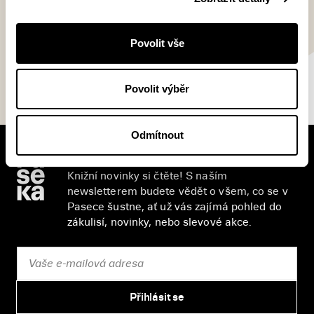
Více informací
Do tašky za 99 Kč
Povolit vše
Povolit výběr
Odmítnout
V pracovní době se nebudou číst noviny!
Knižní novinky si čtěte! S naším
newsletterem budete vědět o všem, co se v
Pasece šustne, ať už vás zajímá pohled do
zákulisí, novinky, nebo slevové akce.
Přihlásit se