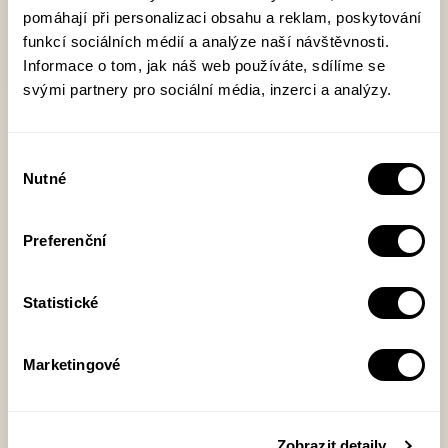
pomáhají při personalizaci obsahu a reklam, poskytování
funkcí sociálních médií a analýze naší návštěvnosti.
Informace o tom, jak náš web používáte, sdílíme se
svými partnery pro sociální média, inzerci a analýzy.
V chapadlech murmuru
Výběr
Společenské vědy
Nutné
souhlasu
Tekutost, těkavost, chaos, zmatení, roztříštěnost,
nejistota, úzkost, krize, polarizace – těmito slovy často
Preferenční
popisujeme dnešní svět. Když literární kritik a novinář
Jan Bělíček přemýšlel, jaké slovo vystihuje naši
Statistické
současnost nejlépe, vyskočil na něj zničehonic podivný
výraz murmur. V hučení murmuru bývá těžké se
zorientovat. Jak na něj reaguje současná beletrie?
Marketingové
Pokulhává literatura za realitou, nebo i v dnešní próze
můžeme najít odpověď na to, jak...
Zobrazit detaily