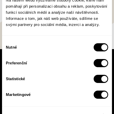
Na našem webu využíváme soubory cookie, které nám
pomáhají při personalizaci obsahu a reklam, poskytování
funkcí sociálních médií a analýze naší návštěvnosti.
Informace o tom, jak náš web používáte, sdílíme se
svými partnery pro sociální média, inzerci a analýzy.
Výběr
Nutné
souhlasu
V pracovní době se nebudou číst noviny!
Preferenční
Knižní novinky si čtěte! S naším
newsletterem budete vědět o všem, co se v
Statistické
Pasece šustne, ať už vás zajímá pohled do
zákulisí, novinky, nebo slevové akce.
Marketingové
Přihlásit se