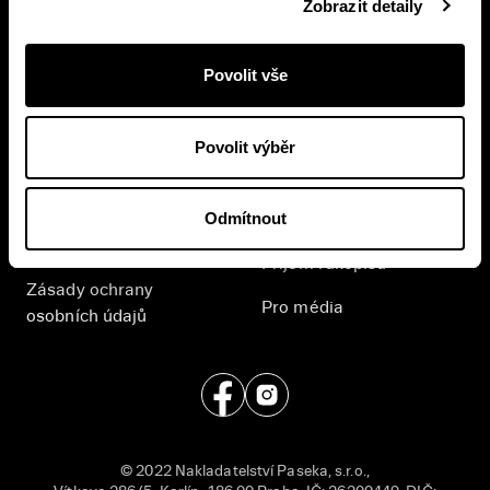
Zobrazit detaily
Přihlášením se k odběru novinek souhlasíte se
zpracováním
vašich osobních údajů
.
Povolit vše
E-shop
Nakladatelství
Povolit výběr
Časté dotazy
Kontakt
Odmítnout
Všeobecné obchodní
English
podmínky
Příjem rukopisů
Zásady ochrany
Pro média
osobních údajů
© 2022 Nakladatelství Paseka, s.r.o.,