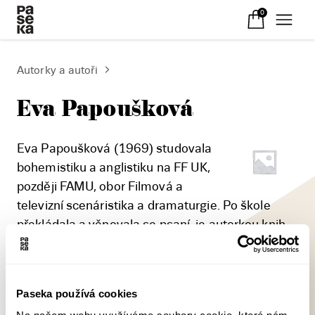
0
Autorky a autoři
Eva Papoušková
Eva Papoušková (1969) studovala
bohemistiku a anglistiku na FF UK,
později FAMU, obor Filmová a
televizní scenáristika a dramaturgie. Po škole
překládala a věnovala se psaní, je autorkou knih
pro děti jako Kosprd a Telecí či Cestování s
velrybou nebo scénáře pohádky Řád saténových
mašlí a večerníčku O Kanafáskovi. Napsala
Paseka používá cookies
scénáře i k několika televizním seriálům.