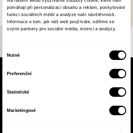
Na našem webu využíváme soubory cookie, které nám
pomáhají při personalizaci obsahu a reklam, poskytování
funkcí sociálních médií a analýze naší návštěvnosti.
Informace o tom, jak náš web používáte, sdílíme se
svými partnery pro sociální média, inzerci a analýzy.
Výběr
Nutné
souhlasu
V pracovní době se nebudou číst noviny!
Preferenční
Knižní novinky si čtěte! S naším
newsletterem budete vědět o všem, co se v
Statistické
Pasece šustne, ať už vás zajímá pohled do
zákulisí, novinky, nebo slevové akce.
Marketingové
Přihlásit se