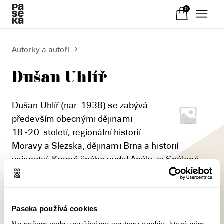
0
Autorky a autoři
Dušan Uhlíř
Dušan Uhlíř (nar. 1938) se zabývá
především obecnými dějinami
18.-20. století, regionální historií
Moravy a Slezska, dějinami Brna a historií
vojenství. Kromě jiného vydal Anály ze Spálené
ulice (1979), Slunce nad Slavkovem (1984,
2000), Brněnský pitaval (1992), Bitva tří císařů
(1995, 2005), Černý den na Bílé hoře. 8. listopad
Paseka používá cookies
1620 (1998).