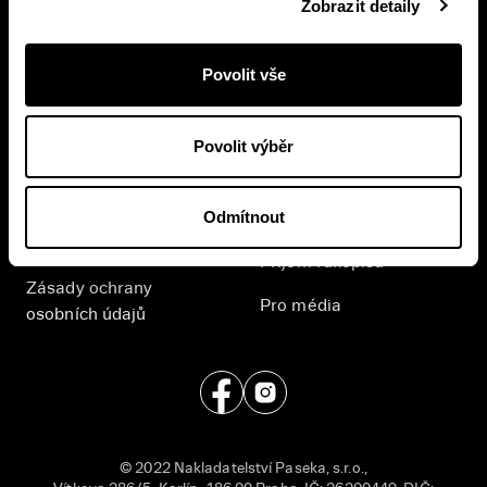
Zobrazit detaily
Přihlášením se k odběru novinek souhlasíte se
zpracováním
vašich osobních údajů
.
Povolit vše
E-shop
Nakladatelství
Povolit výběr
Časté dotazy
Kontakt
Odmítnout
Všeobecné obchodní
English
podmínky
Příjem rukopisů
Zásady ochrany
Pro média
osobních údajů
© 2022 Nakladatelství Paseka, s.r.o.,