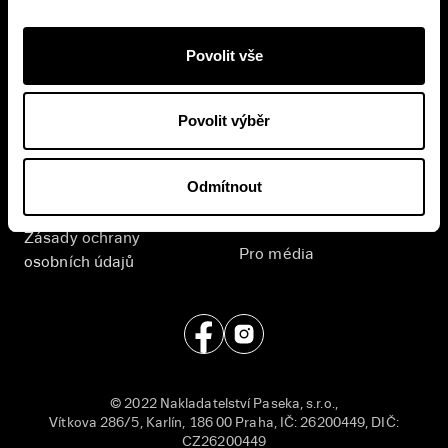
Přihlášením se k odběru novinek souhlasíte se
zpracováním
vašich osobních údajů
.
Povolit vše
E-shop
Nakladatelství
Povolit výběr
Časté dotazy
Kontakt
Všeobecné obchodní
English
Odmítnout
podmínky
Příjem rukopisů
Zásady ochrany
Pro média
osobních údajů
© 2022 Nakladatelství Paseka, s.r.o.,
Vítkova 286/5, Karlín, 186 00 Praha, IČ: 26200449, DIČ:
CZ26200449