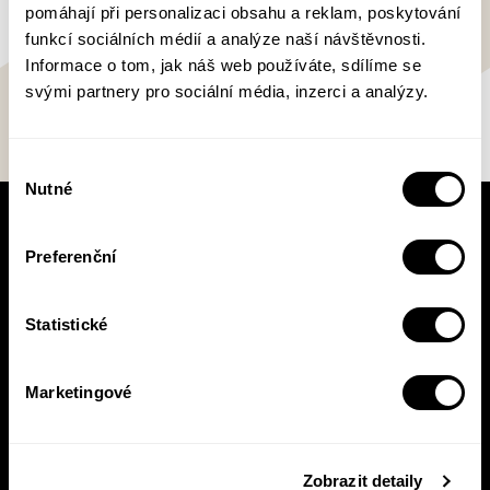
pomáhají při personalizaci obsahu a reklam, poskytování
funkcí sociálních médií a analýze naší návštěvnosti.
Informace o tom, jak náš web používáte, sdílíme se
svými partnery pro sociální média, inzerci a analýzy.
Výběr
Nutné
souhlasu
V pracovní době se nebudou číst noviny!
Preferenční
Knižní novinky si čtěte! S naším
newsletterem budete vědět o všem, co se v
Pasece šustne, ať už vás zajímá pohled do
Statistické
zákulisí, novinky, nebo slevové akce.
Marketingové
Přihlásit se
Zobrazit detaily