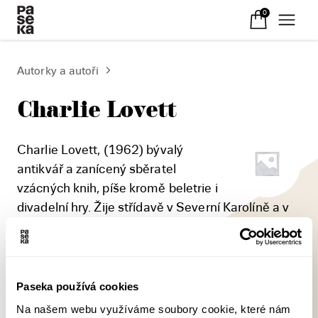
0
Autorky a autoři
Charlie Lovett
Charlie Lovett, (1962) bývalý
antikvář a zanícený sběratel
vzácných knih, píše kromě beletrie i
divadelní hry. Žije střídavě v Severní Karolíně a v
anglickém Oxfordshire. Proslavil se románem
Dobrodružství milovníka knih (2013, č. Paseka
2014), pojednávajícím o tajemství díla Williama
Shakespeara.
Paseka používá cookies
Na našem webu využíváme soubory cookie, které nám