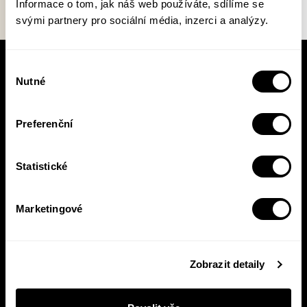
Informace o tom, jak náš web používáte, sdílíme se
svými partnery pro sociální média, inzerci a analýzy.
Výběr
V pracovní době se nebudou číst noviny!
Nutné
souhlasu
Knižní novinky si čtěte! S naším
newsletterem budete vědět o všem, co se v
Pasece šustne, ať už vás zajímá pohled do
Preferenční
zákulisí, novinky, nebo slevové akce.
Statistické
Přihlásit se
Marketingové
Přihlášením se k odběru novinek souhlasíte se
zpracováním
vašich osobních údajů
.
Zobrazit detaily
E-shop
Nakladatelství