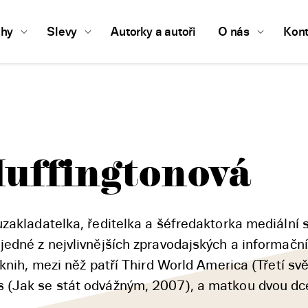
ihy
Slevy
Autorky a autoři
O nás
Kont
Huffingtonová
zakladatelka, ředitelka a šéfredaktorka mediální 
jedné z nejvlivnějších zpravodajských a informačn
 knih, mezi něž patří Third World America (Třetí sv
(Jak se stát odvážným, 2007), a matkou dvou dcer,