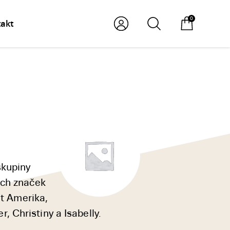
0
akt
skupiny
ích značek
ět Amerika,
 Christiny a Isabelly.