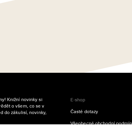
y! Knižní novinky si
E-shop
ědět o všem, co se v
Časté dotazy
 do zákulisí, novinky,
Všeobecné obchodní podmín