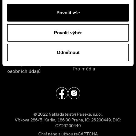
vašich osobních údajů
.
Povolit vše
E-shop
Nakladatelství
Časté dotazy
Kontakt
Povolit výběr
Všeobecné obchodní
English
podmínky
Odmítnout
Příjem rukopisů
Zásady ochrany
Pro média
osobních údajů
© 2022 Nakladatelství Paseka, s.r.o.,
Vítkova 286/5, Karlín, 186 00 Praha, IČ: 26200449, DIČ:
CZ26200449
Chráněno službou reCAPTCHA