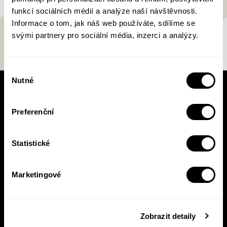
funkcí sociálních médií a analýze naší návštěvnosti.
Informace o tom, jak náš web používáte, sdílíme se
svými partnery pro sociální média, inzerci a analýzy.
Výběr
Nutné
souhlasu
V pracovní době se nebudou číst noviny!
Knižní novinky si čtěte! S naším
Preferenční
newsletterem budete vědět o všem, co se v
Pasece šustne, ať už vás zajímá pohled do
zákulisí, novinky, nebo slevové akce.
Statistické
Marketingové
Přihlásit se
Zobrazit detaily
Přihlášením se k odběru novinek souhlasíte se
zpracováním