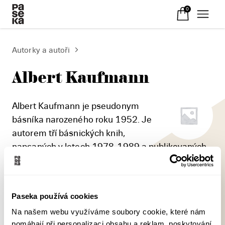
0
Autorky a autoři
Albert Kaufmann
Albert Kaufmann je pseudonym
básníka narozeného roku 1952. Je
autorem tří básnických knih,
napsaných v letech 1978-1989 a publikovaných
zatím pouze v samizdatu - Indiferentní krajiny
(1981), Otevírací doby (1985) a Záznamů
(1986).
Paseka používá cookies
Na našem webu využíváme soubory cookie, které nám
pomáhají při personalizaci obsahu a reklam, poskytování