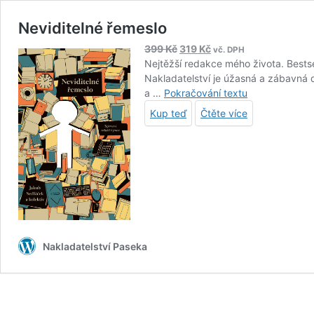
Neviditelné řemeslo
Původní
Aktuální
399
Kč
319
Kč
vč. DPH
cena
cena
Nejtěžší redakce mého života. Bestsel
byla:
je:
Nakladatelství je úžasná a zábavná dí
399 Kč.
319 Kč.
Neviditelné
a …
Pokračování textu
řemeslo
Kup teď
Čtěte více
Nakladatelství Paseka